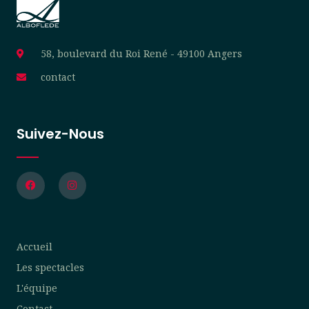
58, boulevard du Roi René - 49100 Angers
contact
Suivez-Nous
F
I
a
n
c
s
e
t
b
a
o
g
o
r
Accueil
k
a
m
Les spectacles
L'équipe
Contact