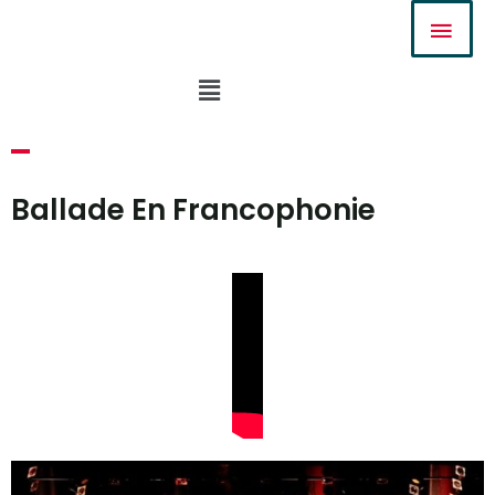
Aller
Men
au
Prin
contenu
Menu
Ballade En Francophonie​