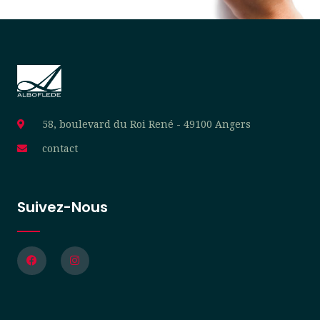
58, boulevard du Roi René - 49100 Angers
contact
Suivez-Nous
F
I
a
n
c
s
e
t
b
a
o
g
o
r