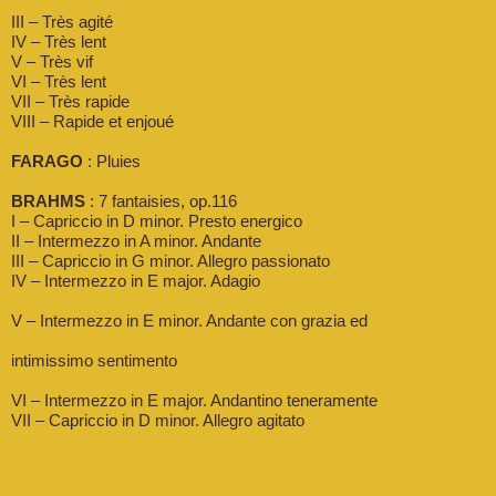
III – Très agité
IV – Très lent
V – Très vif
VI – Très lent
VII – Très rapide
VIII – Rapide et enjoué
FARAGO
: Pluies
BRAHMS
: 7 fantaisies, op.116
I – Capriccio in D minor. Presto energico
II – Intermezzo in A minor. Andante
III – Capriccio in G minor. Allegro passionato
IV – Intermezzo in E major. Adagio
V – Intermezzo in E minor. Andante con grazia ed
intimissimo sentimento
VI – Intermezzo in E major. Andantino teneramente
VII – Capriccio in D minor. Allegro agitato