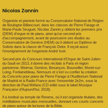
Nicolas Zannin
Organiste et pianiste formé au Conservatoire National de Région
de Boulogne-Billancourt, dans les classes de Pierre Farago et
Marie-Paule Siruguet, Nicolas Zannin y obtient les premiers prix
(DEM) d’orgue et de piano, ainsi qu’un second prix
d’accompagnement, avant de poursuivre ses études au
Conservatoire de Genève (HEM) où il obtient un Diplôme de
Soliste dans la classe de François Delor. Il reçoit aussi
l’enseignement de l’organiste André Isoir.
Second prix du Concours International d’Orgue de Saint-Julien-
du-Sault en 2013, il donne des récitals à Paris et région
parisienne, Weimar, Genève, Besançon, Bouxwiller, Moret-sur-
Loing, Fontainebleau, Nemours et s’est vu confier la création
du
Concerto pour piano
de Pierre Farago à l’Auditorium National
de Madrid et à Radio-France avec l’ensemble 2e2m, sous la
direction de Paul Méfano (CD édité sous le label
Musique
Française d’Aujourd’hui
, 2018).
Il a institué au temple de Renens, où il est organiste titulaire, des
méditations musicales mensuelles, donnant ces courts concerts
de piano autour de lectures de la Bible.