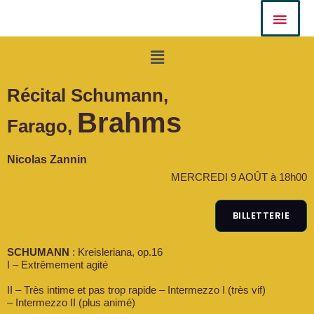
Aller
Men
au
Prin
contenu
Menu
Récital Schumann,
Brahms
Farago,
Nicolas Zannin
MERCREDI 9 AOÛT à 18h00
BILLETTERIE
SCHUMANN
: Kreisleriana, op.16
I – Extrêmement agité
II – Très intime et pas trop rapide – Intermezzo I (très vif)
– Intermezzo II (plus animé)