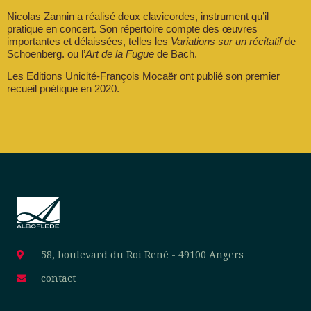
Nicolas Zannin a réalisé deux clavicordes, instrument qu’il
pratique en concert. Son répertoire compte des œuvres
importantes et délaissées, telles les
Variations sur un récitatif
de
Schoenberg. ou l’
Art de la Fugue
de Bach.
Les Editions Unicité-François Mocaër ont publié son premier
recueil poétique en 2020.
58, boulevard du Roi René - 49100 Angers
contact