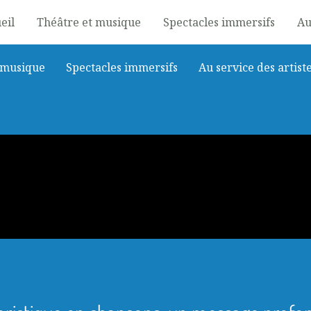
eil
Théâtre et musique
Spectacles immersifs
Au
 musique
Spectacles immersifs
Au service des artist