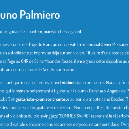
uno Palmiero
iste, guitariste-chanteur, pianiste et enseignant
de ses études dès l’âge de 9 ans au conservatoire municipal Olivier Mess
e en autodidacte et improvise déjà sur son violon. Titulaire d’une licence d
e solfège au CNR de Saint-Maur des fossés, il enseignera cette discipline au 
tifs au centre culturel de Neuilly-sur-marne.
a en tant que musicien professionnel
violoniste
en orchestres Mariachi (mu
e, qui le mènera notamment à figurer sur l’album « Parler aux Anges » de Pie
cuba“) et
guitariste-pianiste chanteur
au sein du tribute band Beatles “
 des cours de violon, guitare et ukulele sur Mouchamps. Il est Guitarist
ens et violoniste du trio swing jazz “SOMMES SWING“ reprenant le répertoir
ence théâtrale s’enracine dans ses années de lycée, notamment dans “l‘Angla