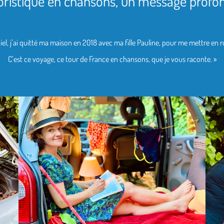
ristique en chansons, un message profond
iel, j’ai quitté ma maison en 2018 avec ma fille Pauline, pour me mettre en
C’est ce voyage, ce tour de France en chansons, que je vous raconte. »