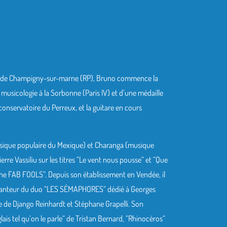
aïen de Champigny-sur-marne (RP), Bruno commence la
e musicologie à la Sorbonne (Paris IV) et d’une médaille
conservatoire du Perreux, et la guitare en cours
sique populaire du Mexique) et Charanga (musique
rre Vassiliu sur les titres “Le vent nous pousse“ et “Que
The FAB FOOLS“. Depuis son établissement en Vendée, il
e-chanteur du duo “LES SÉMAPHORES“ dédié à Georges
e de Django Reinhardt et Stéphane Grapelli. Son
is tel qu’on le parle“ de Tristan Bernard, “Rhinocéros“