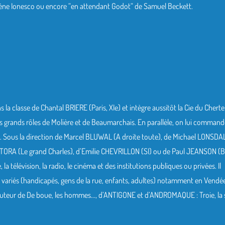
ène Ionesco ou encore “en attendant Godot“ de Samuel Beckett.
a classe de Chantal BRIERE (Paris, XIe) et intègre aussitôt la Cie du Cher
les grands rôles de Molière et de Beaumarchais. En parallèle, on lui comman
s. Sous la direction de Marcel BLUWAL (A droite toute), de Michael LONSDA
ORA (Le grand Charles), d’Emilie CHEVRILLON (SI) ou de Paul JEANSON (B
e, la télévision, la radio, le cinéma et des institutions publiques ou privées. Il
 variés (handicapés, gens de la rue, enfants, adultes) notamment en Vendé
. Auteur de De boue, les hommes…, d’ANTIGONE et d’ANDROMAQUE : Troie, la s