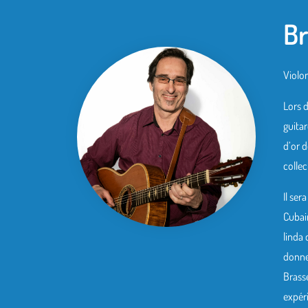
Br
Violon
Lors 
guitar
d’or d
collec
Il ser
Cubain
linda 
donne
Brass
expéri