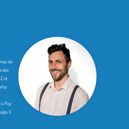
temps de
de des
LE et
etty
e à Puy
aga, il