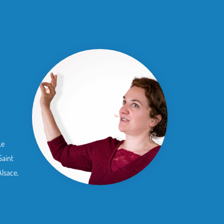
Le
Saint
Alsace,