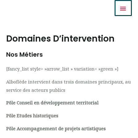
Aller
Men
au
Prin
contenu
Domaines D’intervention
Nos Métiers
[fancy_list style= »arrow_list » variation= »green »]
Alboflède intervient dans trois domaines principaux, au
service des acteurs publics
Pôle Conseil en développement territorial
Pôle Etudes historiques
Pôle Accompagnement de projets artistiques