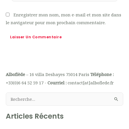
Enregistrer mon nom, mon e-mail et mon site dans
le navigateur pour mon prochain commentaire.
Alboflède
– 16 villa Deshayes 75014 Paris
Téléphone :
+33(0)6 64 52 59 17 -
Courriel :
contact[at]alboflede.fr
R
e
Articles Récents
c
h