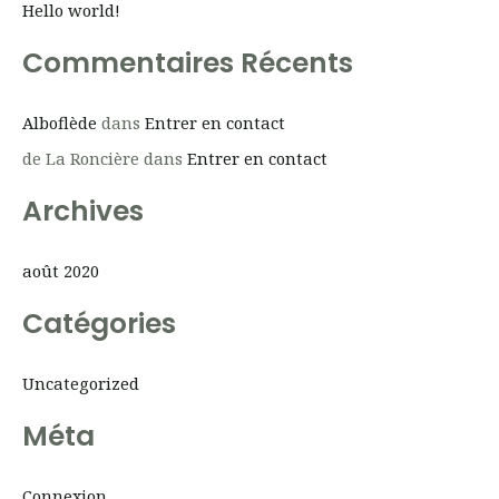
Hello world!
e
r
Commentaires Récents
c
h
Alboflède
dans
Entrer en contact
e
de La Roncière
dans
Entrer en contact
r
Archives
:
août 2020
Catégories
Uncategorized
Méta
Connexion