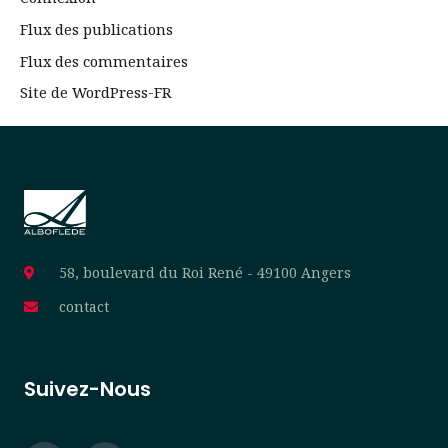
Flux des publications
Flux des commentaires
Site de WordPress-FR
58, boulevard du Roi René - 49100 Angers
contact
Suivez-Nous
F
I