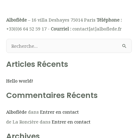
Alboflède
– 16 villa Deshayes 75014 Paris
Téléphone :
+33(0)6 64 52 59 17 -
Courriel :
contact[at]alboflede.fr
R
e
Articles Récents
c
h
Hello world!
e
r
Commentaires Récents
c
h
Alboflède
dans
Entrer en contact
e
de La Roncière
dans
Entrer en contact
r
Archives