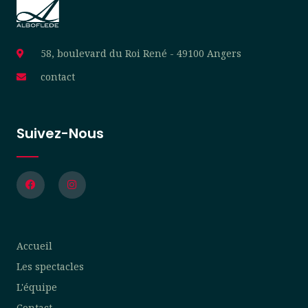
58, boulevard du Roi René - 49100 Angers
contact
Suivez-Nous
F
I
a
n
c
s
e
t
b
a
o
g
o
r
Accueil
k
a
m
Les spectacles
L'équipe
Contact