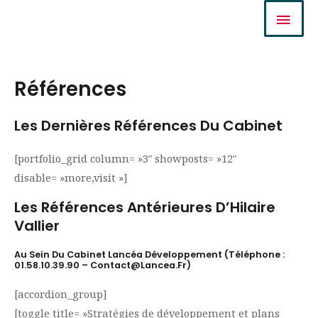
Aller
Men
au
Prin
contenu
Références
Les Dernières Références Du Cabinet
[portfolio_grid column= »3″ showposts= »12″
disable= »more,visit »]
Les Références Antérieures D’Hilaire
Vallier
Au Sein Du Cabinet Lancéa Développement (téléphone :
01.58.10.39.90 – Contact@lancea.fr)
[accordion_group]
[toggle title= »Stratégies de développement et plans